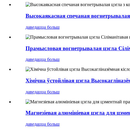
Высокаякасная спечаная вогнетрывалая 
даведацца больш
Прамысловая вогнетрывалая цэгла Сілім
даведацца больш
Хімічна ўстойлівая цэгла Высокагліназё
даведацца больш
Магнезіевая алюмініевая цэгла для цэм
даведацца больш