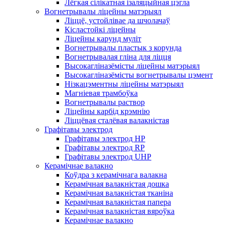
Лёгкая сілікатная ізаляцыйная цэгла
Вогнетрывалы ліцейны матэрыял
Ліццё, устойлівае да шчолачаў
Кісластойкі ліцейны
Ліцейны карунд муліт
Вогнетрывалы пластык з корунда
Вогнетрывалая гліна для ліцця
Высокагліназёмісты ліцейны матэрыял
Высокагліназёмісты вогнетрывалы цэмент
Нізкацэментны ліцейны матэрыял
Магніевая трамбоўка
Вогнетрывалы раствор
Ліцейны карбід крэмнію
Ліццёвая сталёвая валакністая
Графітавы электрод
Графітавы электрод HP
Графітавы электрод RP
Графітавы электрод UHP
Керамічнае валакно
Коўдра з керамічнага валакна
Керамічная валакністая дошка
Керамічная валакністая тканіна
Керамічная валакністая папера
Керамічная валакністая вяроўка
Керамічнае валакно