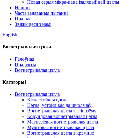
Новая серыя мікра-нана ізаляцыйнай цэглы
Навіны
Часта задаваныя пытанні
Пра нас
Звяжыцеся з намі
English
Вогнетрывалая цэгла
Галоўная
Прадукты
Вогнетрывалая цэгла
Катэгорыі
Вогнетрывалая цэгла
Кісластойкая цэгла
Цэгла, устойлівая да шчолачаў
Вогнетрывалая цэгла з гліназёму
Корундовая вогнетрывалая цэгла
Магнезіевая вогнетрывалая цэгла
Мулітовая вогнетрывалая цэгла
Вогнетрывалая цэгла з крэмнію