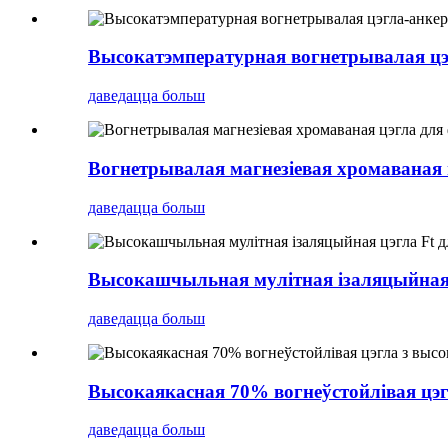
Высокатэмпературная вогнетрывалая цэ
даведацца больш
Вогнетрывалая магнезіевая хромаваная 
даведацца больш
Высокашчыльная мулітная ізаляцыйная 
даведацца больш
Высокаякасная 70% вогнеўстойлівая цэг
даведацца больш