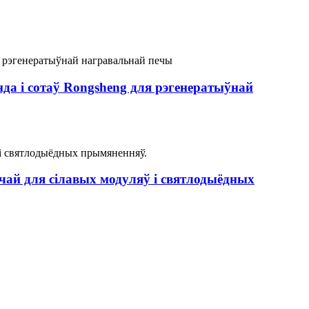
да і сотаў Rongsheng для рэгенератыўнай
чай для сілавых модуляў і святлодыёдных