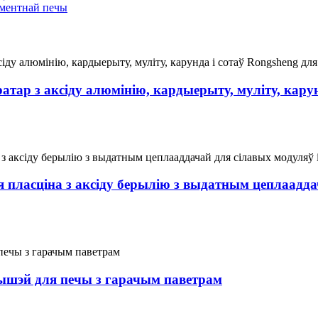
эментнай печы
ар з аксіду алюмінію, кардыерыту, муліту, карун
 пласціна з аксіду берылію з выдатным цеплаадда
вышэй для печы з гарачым паветрам