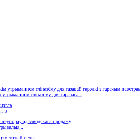
 утрыманнем гліназёму для гарачага...
гла
рывалыя...