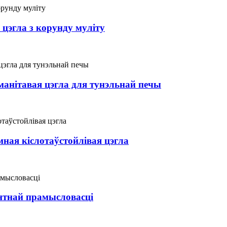
цэгла з корунду муліту
анітавая цэгла для тунэльнай печы
мная кіслотаўстойлівая цэгла
ентнай прамысловасці