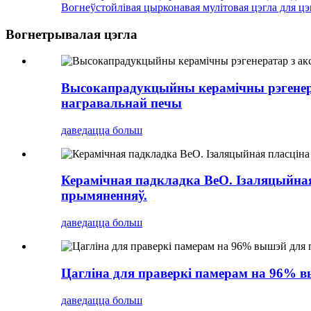
Вогнеўстойлівая цырконавая мулітовая цэгла для ц
Вогнетрывалая цэгла
Высокапрадукцыйны керамічны рэгенерат
награвальнай печы
даведацца больш
Керамічная падкладка BeO. Ізаляцыйная
прымяненняў.
даведацца больш
Цагліна для праверкі памерам на 96% 
даведацца больш