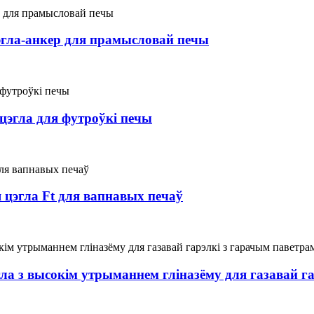
гла-анкер для прамысловай печы
цэгла для футроўкі печы
цэгла Ft для вапнавых печаў
ла з высокім утрыманнем гліназёму для газавай г