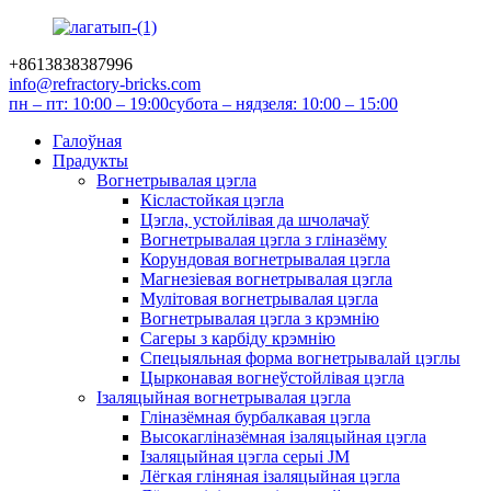
+8613838387996
info@refractory-bricks.com
пн – пт: 10:00 – 19:00
субота – нядзеля: 10:00 – 15:00
Галоўная
Прадукты
Вогнетрывалая цэгла
Кісластойкая цэгла
Цэгла, устойлівая да шчолачаў
Вогнетрывалая цэгла з гліназёму
Корундовая вогнетрывалая цэгла
Магнезіевая вогнетрывалая цэгла
Мулітовая вогнетрывалая цэгла
Вогнетрывалая цэгла з крэмнію
Сагеры з карбіду крэмнію
Спецыяльная форма вогнетрывалай цэглы
Цырконавая вогнеўстойлівая цэгла
Ізаляцыйная вогнетрывалая цэгла
Гліназёмная бурбалкавая цэгла
Высокагліназёмная ізаляцыйная цэгла
Ізаляцыйная цэгла серыі JM
Лёгкая гліняная ізаляцыйная цэгла