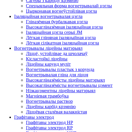
Сагеры з карбіду крэмнію
Спецыяльная форма вогнетрывалай цэглы
Цырконавая вогнеўстойлівая цэгла
Ізаляцыйная вогнетрывалая цэгла
Гліназёмная бурбалкавая цэгла
Высокагліназёмная ізаляцыйная цэгла
Ізаляцыйная цэгла серыі JM
Лёгкая гліняная ізаляцыйная цэгла
Лёгкая сілікатная ізаляцыйная цэгла
Вогнетрывалы ліцейны матэрыял
Ліццё, устойлівае да шчолачаў
Кісластойкі ліцейны
Ліцейны карунд муліт
Вогнетрывалы пластык з корунда
Вогнетрывалая гліна для ліцця
Высокагліназёмісты ліцейны матэрыял
Высокагліназёмісты вогнетрывалы цэмент
Нізкацэментны ліцейны матэрыял
Магніевая трамбоўка
Вогнетрывалы раствор
Ліцейны карбід крэмнію
Ліццёвая сталёвая валакністая
Графітавы электрод
Графітавы электрод HP
Графітавы электрод RP