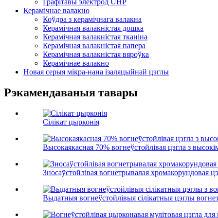
Графітавы электрод UHP
Керамічнае валакно
Коўдра з керамічнага валакна
Керамічная валакністая дошка
Керамічная валакністая тканіна
Керамічная валакністая папера
Керамічная валакністая вяроўка
Керамічнае валакно
Новая серыя мікра-нана ізаляцыйнай цэглы
Рэкамендаваныя тавары
Сілікат цырконія
Высокаякасная 70% вогнеўстойлівая цэгла з высокім
Зносаўстойлівая вогнетрывалая хромакорундовая цэ
Выдатныя вогнеўстойлівыя сілікатныя цэглы вогнет